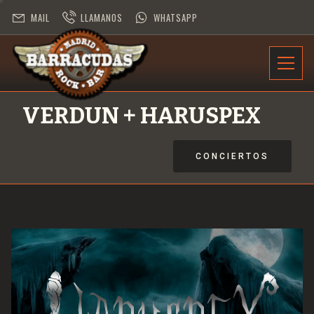
MAIL
LLAMANOS
WHATSAPP
INFORMACIÓN
VERDUN + HARUSPEX
PROGRAMACIÓN
CONCIERTOS
CONTRATACIÓN
DESAFÍO ROCK