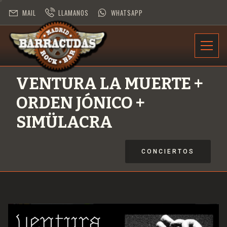
MAIL
LLAMANOS
WHATSAPP
INFORMACIÓN
VENTURA LA MUERTE +
PROGRAMACIÓN
ORDEN JÓNICO +
CONTRATACIÓN
SIMÜLACRA
DESAFÍO ROCK
CONCIERTOS