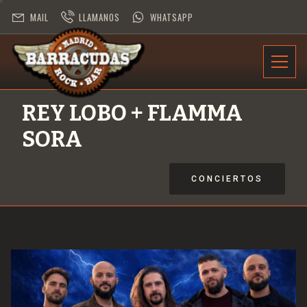
MAIL
LLAMANOS
WHATSAPP
INFORMACIÓN
REY LOBO + FLAMMA
PROGRAMACIÓN
SORA
CONTRATACIÓN
CONCIERTOS
DESAFÍO ROCK