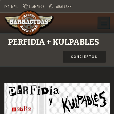
MAIL
LLAMANOS
WHATSAPP
INFORMACIÓN
PERFIDIA + KULPABLES
PROGRAMACIÓN
CONCIERTOS
CONTRATACIÓN
DESAFÍO ROCK