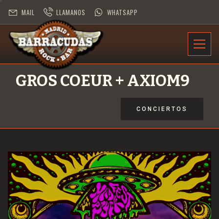
MAIL
LLAMANOS
WHATSAPP
INFORMACIÓN
GROS COEUR + AXIOM9
PROGRAMACIÓN
CONCIERTOS
CONTRATACIÓN
DESAFÍO ROCK