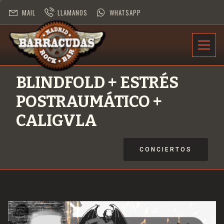
MAIL
LLAMANOS
WHATSAPP
INFORMACIÓN
BLINDFOLD + ESTRÉS
PROGRAMACIÓN
POSTRAUMÁTICO +
CONTRATACIÓN
CALIGVLA
DESAFÍO ROCK
CONCIERTOS