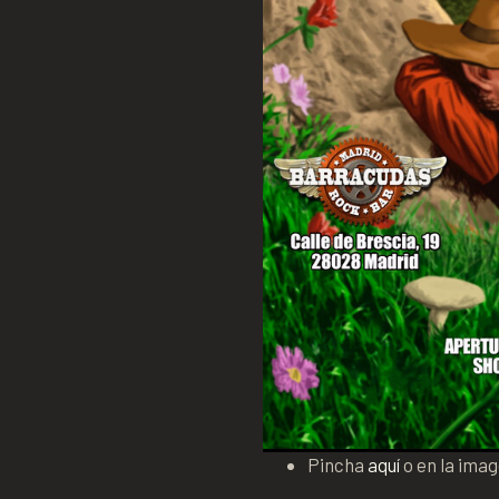
Pincha
aquí
o en la ima