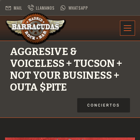
MAIL
LLAMANOS
WHATSAPP
INFORMACIÓN
AGGRESIVE &
PROGRAMACIÓN
VOICELESS + TUCSON +
CONTRATACIÓN
NOT YOUR BUSINESS +
OUTA $PITE
DESAFÍO ROCK
CONCIERTOS